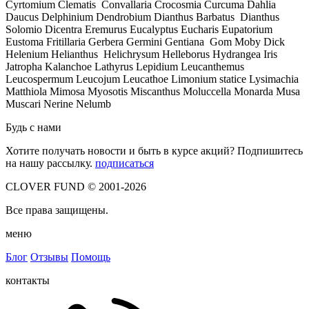
Cyrtomium Clematis Convallaria Crocosmia Curcuma Dahlia
Daucus Delphinium Dendrobium Dianthus Barbatus Dianthus
Solomio Dicentra Eremurus Eucalyptus Eucharis Eupatorium
Eustoma Fritillaria Gerbera Germini Gentiana Gom Moby Dick
Helenium Helianthus Helichrysum Helleborus Hydrangea Iris
Jatropha Kalanchoe Lathyrus Lepidium Leucanthemus
Leucospermum Leucojum Leucathoe Limonium statice Lysimachia
Matthiola Mimosa Myosotis Miscanthus Moluccella Monarda Musa
Muscari Nerine Nelumb
Будь с нами
Хотите получать новости и быть в курсе акций? Подпишитесь
на нашу рассылку.
подписаться
CLOVER FUND © 2001-2026
Все права защищены.
меню
Блог
Отзывы
Помощь
контакты