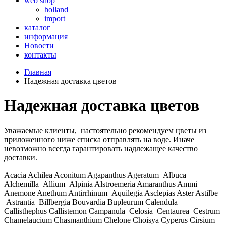
web shop
holland
import
каталог
информация
Новости
контакты
Главная
Надежная доставка цветов
Надежная доставка цветов
Уважаемые клиенты, настоятельно рекомендуем цветы из
приложенного ниже списка отправлять на воде. Иначе
невозможно всегда гарантировать надлежащее качество
доставки.
Acacia Achilea Aconitum Agapanthus Ageratum Albuca
Alchemilla Allium Alpinia Alstroemeria Amaranthus Ammi
Anemone Anethum Antirrhinum Aquilegia Asclepias Aster Astilbe
Astrantia Billbergia Bouvardia Bupleurum Calendula
Callisthephus Callistemon Campanula Celosia Centaurea Cestrum
Chamelaucium Chasmanthium Chelone Choisya Cyperus Cirsium