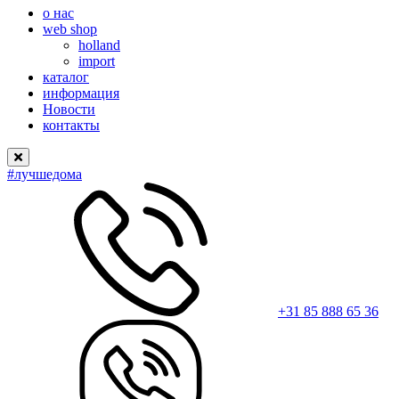
о нас
web shop
holland
import
каталог
информация
Новости
контакты
#лучшедома
+31 85 888 65 36