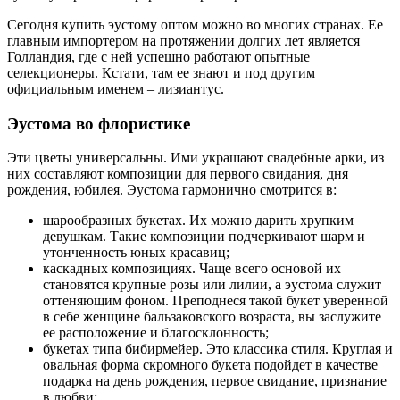
Сегодня купить эустому оптом можно во многих странах. Ее
главным импортером на протяжении долгих лет является
Голландия, где с ней успешно работают опытные
селекционеры. Кстати, там ее знают и под другим
официальным именем – лизиантус.
Эустома во флористике
Эти цветы универсальны. Ими украшают свадебные арки, из
них составляют композиции для первого свидания, дня
рождения, юбилея. Эустома гармонично смотрится в:
шарообразных букетах. Их можно дарить хрупким
девушкам. Такие композиции подчеркивают шарм и
утонченность юных красавиц;
каскадных композициях. Чаще всего основой их
становятся крупные розы или лилии, а эустома служит
оттеняющим фоном. Преподнеся такой букет уверенной
в себе женщине бальзаковского возраста, вы заслужите
ее расположение и благосклонность;
букетах типа бибирмейер. Это классика стиля. Круглая и
овальная форма скромного букета подойдет в качестве
подарка на день рождения, первое свидание, признание
в любви;