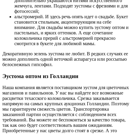
дополнительно украшаются нитями искусственного
жемчуга, лентами. Подходят эустомы с фрезиями и для
фотосессий;
альстромерий. И здесь речь опять идет о свадьбе. Букет
становится стильным, акцентирующим на себе
внимание. Для свадьбы можно купить эустому оптом и
пастельных, и ярких оттенков. А еще сочетание
колокольчика прерий с альстромерией прекрасно
смотрится в букете для любимой мамы.
Декоративную зелень эустома не любит. В редких случаях ее
можно дополнить одной веточкой аспарагуса или россыпью
белоснежных гипсофил.
Эустома оптом из Голландии
Наша компания является поставщиком эустом для цветочных
магазинов и павильонов. У нас вы найдете все возможные
расцветки техасского колокольчика. Срезка заказывается
напрямую на самых крупных аукционах Голландии. Поэтому
мы гарантируем свежесть цветов. Транспортировка
заказанной партии осуществляется с соблюдением всех
требований. Вы можете не беспокоиться за качество товара,
так как оно будет соответствовать вашим ожиданиям.
Приобретенные у нас цветы долго стоят в срезке. А это