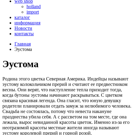
web shop
holland
import
каталог
информация
Новости
контакты
Главная
Эустома
Эустома
Родина этого цветка Северная Америка. Индейцы называют
эустому колокольчиком прерий и считают ее предвестником
весны. Они верят, что наступление тепла приходит тогда,
когда бутоны эустомы начинают раскрываться. С цветком
связана красивая легенда. Она гласит, что юную девушку
родители планировали отдать замуж за нелюбимого человека.
Свадьба не состоялась, потому что невеста накануне
празднества убила себя. А с рассветом на том месте, где она
лежала, вырос невиданной красоты цветок. Именно из-за его
неотразимой красоты местные жители иногда называют
эустому королевой прерий и горной розой.