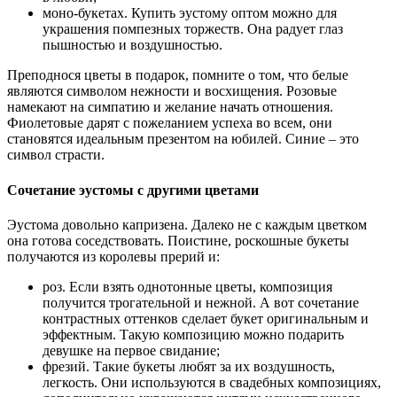
моно-букетах. Купить эустому оптом можно для
украшения помпезных торжеств. Она радует глаз
пышностью и воздушностью.
Преподнося цветы в подарок, помните о том, что белые
являются символом нежности и восхищения. Розовые
намекают на симпатию и желание начать отношения.
Фиолетовые дарят с пожеланием успеха во всем, они
становятся идеальным презентом на юбилей. Синие – это
символ страсти.
Сочетание эустомы с другими цветами
Эустома довольно капризена. Далеко не с каждым цветком
она готова соседствовать. Поистине, роскошные букеты
получаются из королевы прерий и:
роз. Если взять однотонные цветы, композиция
получится трогательной и нежной. А вот сочетание
контрастных оттенков сделает букет оригинальным и
эффектным. Такую композицию можно подарить
девушке на первое свидание;
фрезий. Такие букеты любят за их воздушность,
легкость. Они используются в свадебных композициях,